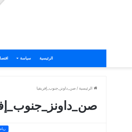
الرئيسية
سياسة
اقتصا
الرئيسية
/
صن_داونز_جنوب_إفريقيا
صن_داونز_جنوب_إفر
رياض