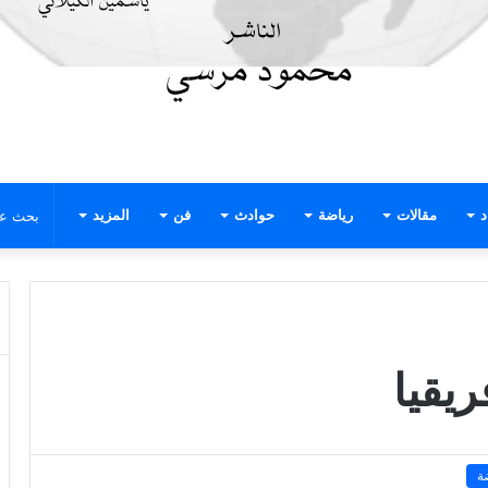
د
مقالات
رياضة
حوادث
فن
المزيد
يقيا
ة