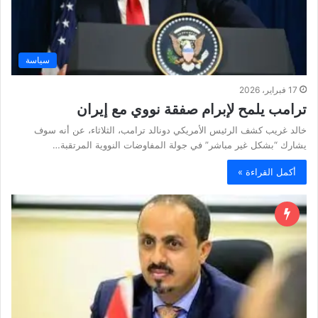
سياسة
17 فبراير، 2026
ترامب يلمح لإبرام صفقة نووي مع إيران
خالد غريب كشف الرئيس الأمريكي دونالد ترامب، الثلاثاء، عن أنه سوف
يشارك “بشكل غير مباشر” في جولة المفاوضات النووية المرتقبة…
أكمل القراءة »