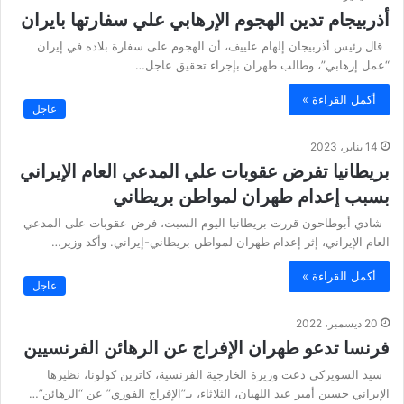
أذربيجام تدين الهجوم الإرهابي علي سفارتها بايران
قال رئيس أذربيجان إلهام علييف، أن الهجوم على سفارة بلاده في إيران
“عمل إرهابي”، وطالب طهران بإجراء تحقيق عاجل…
أكمل القراءة »
عاجل
14 يناير، 2023
بريطانيا تفرض عقوبات علي المدعي العام الإيراني
بسبب إعدام طهران لمواطن بريطاني
شادي أبوطاحون قررت بريطانيا اليوم السبت، فرض عقوبات على المدعي
العام الإيراني، إثر إعدام طهران لمواطن بريطاني-إيراني. وأكد وزير…
أكمل القراءة »
عاجل
20 ديسمبر، 2022
فرنسا تدعو طهران الإفراج عن الرهائن الفرنسيين
سيد السويركي دعت وزيرة الخارجية الفرنسية، كاترين كولونا، نظيرها
الإيراني حسين أمير عبد اللهيان، الثلاثاء، بـ”الإفراج الفوري” عن “الرهائن”…