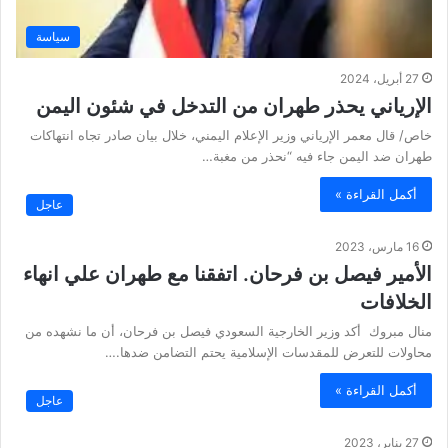
سياسة
27 أبريل، 2024
الإرياني يحذر طهران من التدخل في شئون اليمن
خاص/ ‏قال معمر الإرياني وزير الإعلام اليمني، خلال بيان صادر تجاه انتهاكات
طهران ضد اليمن جاء فيه “نحذر من مغبة…
أكمل القراءة »
عاجل
16 مارس، 2023
الأمير فيصل بن فرحان. اتفقنا مع طهران علي انهاء
الخلافات
منال مبروك أكد وزير الخارجية السعودي فيصل بن فرحان، أن ما نشهده من
محاولات للتعرض للمقدسات الإسلامية يحتم التضامن ضدها.…
أكمل القراءة »
عاجل
27 يناير، 2023