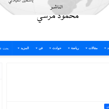
د
مقالات
رياضة
حوادث
فن
المزيد
ن