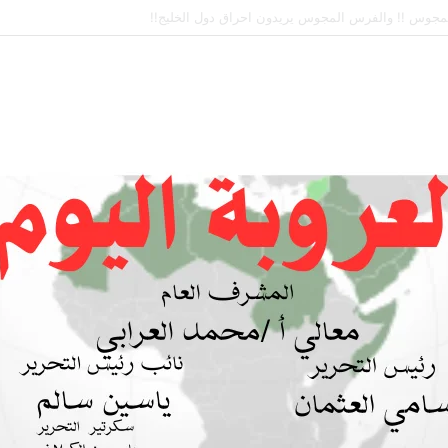
 بين السودان والسعودية… مشروع للمستقبل لا اتفاق للماضي