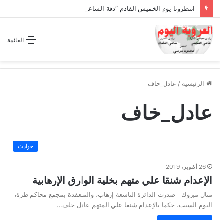
انتظرونا يوم الخميس القادم “دقة الساعة” وحلقة بعنوان *اتفاقية مكة للدفاع المشترك”
القائمة
الرئيسية
/
عادل_خاف
عادل_خاف
حوادث
26 أكتوبر، 2019
الإعدام شنقا علي متهم بخلية الوارق الإرهابية
منال مبروك صدرت الدائرة التاسعة إرهاب، والمنعقدة بمجمع محاكم طرة،
اليوم السبت، حكما بالإعدام شنقا علي المتهم عادل خلف…