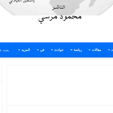
د
مقالات
رياضة
حوادث
فن
المزيد