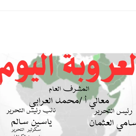
 بين السودان والسعودية… مشروع للمستقبل لا اتفاق للماضي