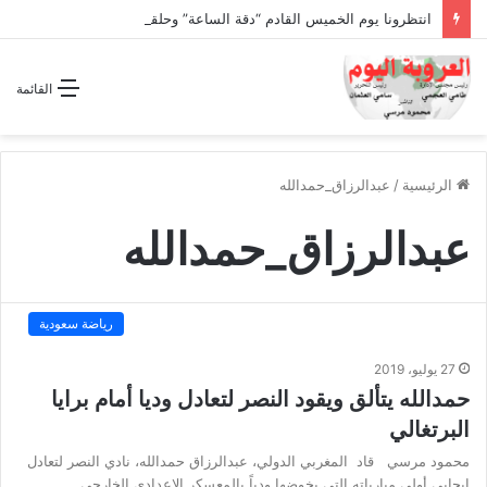
انتظرونا يوم الخميس القادم “دقة الساعة” وحلقة بعنوان *اتفاقية مكة للدفاع المشترك”
القائمة
الرئيسية
/
عبدالرزاق_حمدالله
عبدالرزاق_حمدالله
رياضة سعودية
27 يوليو، 2019
حمدالله يتألق ويقود النصر لتعادل وديا أمام برايا
البرتغالي
محمود مرسي قاد المغربي الدولي، عبدالرزاق حمدالله، نادي النصر لتعادل
إيجابي أولى مبارياته التي يخوضها ودياً بالمعسكر الإعدادي الخارجي…