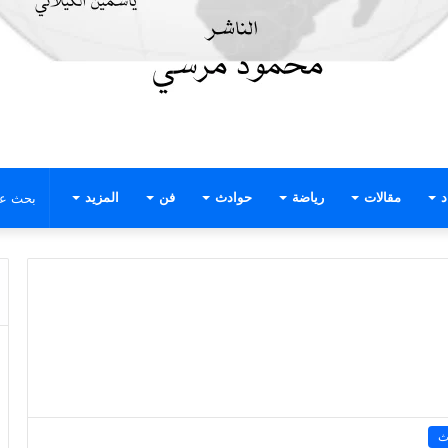
د
مقالات
رياضة
حوادث
فن
المزيد
ث