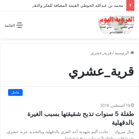
محمد بن عبدالله الحوطي القيمة المضافة للفكر والثقافة والتاريخ !
القائمة
الرئيسية
/
قرية_عشري
قرية_عشري
عاجل
19 أغسطس، 2019
طفلة 5 سنوات تذبح شقيقتها بسبب الغيرة
بالدقهلية
منال مبروك حادث أليم شهدته أحد القري بالدقهلية وبالتحديد عزبة عشري,
بعدما قامت طفلة 5 سنوات بذبح شقيقتها…