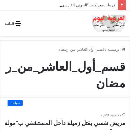
قريبا. يصدر كتب “الحوثي الفارسي المجوسي يغتال اليمن “
القائمة
الرئيسية
/
قسم_أول_العاشر_من_رمضان
قسم_أول_العاشر_من_ر
مضان
حوادث
22 مايو، 2020
مريض نفسي يقتل زميلة داخل المستشفي ب”مولة