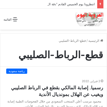
انتظرونا يوم الخميس القادم “دقة الساعة” وحلقة بعنوان *اتفاقية مكة للدفاع المشترك”
القائمة
الرئيسية
/
قطع-الرباط-الصليبي
قطع-الرباط-الصليبي
رياضة سعودية
2 فبراير، 2022
رسميا. إصابة المالكي بقطع في الرباط الصليبي
ويغيب عن الهلال بمونديال الأندية
محمود مرسب أعلن المنتخب السعودي من خلال الفحوصات الطبية إصابة
عبد الإله المالكي لاعب وسط الفريق بالرباط الصليبي الأمامي…