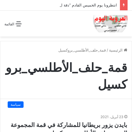
انتظرونا يوم الخميس القادم “دقة الساعة” وحلقة بعنوان *اتفاقية مكة للدفاع المشترك”
القائمة
الرئيسية
/
قمة_حلف_الأطلسي_بروكسيل
قمة_حلف_الأطلسي_برو
كسيل
سياسة
23 أبريل، 2021
بايدن يزور بريطانيا للمشاركة في قمة المجموعة