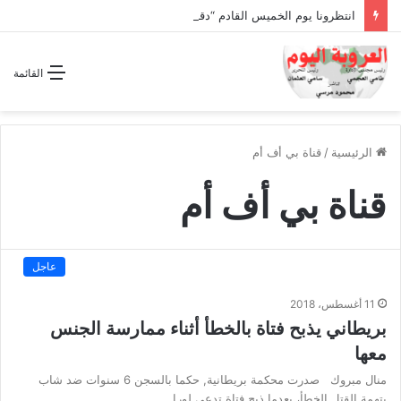
انتظرونا يوم الخميس القادم “دقة الساعة” وحلقة بعنوان *اتفاقية مكة للدفاع المشترك”
القائمة
الرئيسية
/
قناة بي أف أم
قناة بي أف أم
عاجل
11 أغسطس، 2018
بريطاني يذبح فتاة بالخطأ أثناء ممارسة الجنس
معها
منال مبروك صدرت محكمة بريطانية, حكما بالسجن 6 سنوات ضد شاب
بتهمة القتل الخطأ، بعدما ذبح فتاة تدعى لورا…