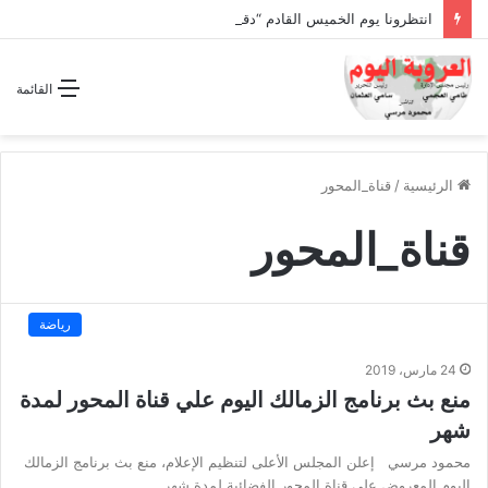
انتظرونا يوم الخميس القادم “دقة الساعة” وحلقة بعنوان *اتفاقية مكة للدفاع المشترك”
القائمة
الرئيسية
/
قناة_المحور
قناة_المحور
رياضة
24 مارس، 2019
منع بث برنامج الزمالك اليوم علي قناة المحور لمدة
شهر
محمود مرسي إعلن المجلس الأعلى لتنظيم الإعلام، منع بث برنامج الزمالك
اليوم المعروض على قناة المحور الفضائية لمدة شهر…