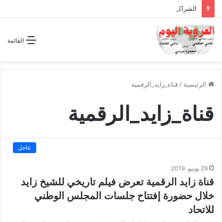
الشراكة الاستراتيجية بين السودان والسعودية… مشروع للمستقبل لا اتفاق للماضي
القائمة
الرئيسية
/
قناة_زايد_الرقمية
قناة_زايد_الرقمية
عاجل
29 يونيو، 2019
قناة زايد الرقمية تعرض فيلم تاريخي للشيخ زايد
خلال حضورة إفتتاح جلسات المجلس الوطني
للاتحاد