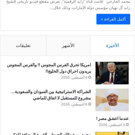
محمد الجارحي قامت قناة “زايد الرقمية”، بعرض مقطع فيديو تاريخى للشيخ
زايد آل نهيان مؤسس دولة الإمارات، وذلك خلال…
أكمل القراءة »
الأخيرة
الأشهر
تعليقات
امريكا تحرق الفرس المجوس !! والفرس المجوس
يريدون احراق دول الخليج!!
6 أغسطس، 2026
الشراكة الاستراتيجية بين السودان والسعودية…
مشروع للمستقبل لا اتفاق للماضي
6 أغسطس، 2026
عندما اعشق مصر !
5 أغسطس، 2026
محمد بن عبدالله الحوطي القيمة المضافة للفكر