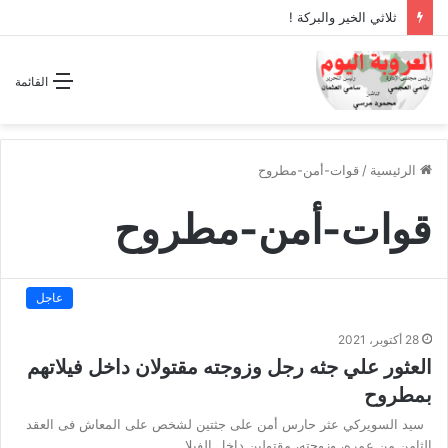
ثلاثي الخير والبركة !
القائمة
الرئيسية
/
قوات-أمن-مطروح
قوات-أمن-مطروح
عاجل
28 أكتوبر، 2021
العثور علي جثه رجل وزوجته مقتولان داخل فيلاتهم
بمطروح
سيد السويركي عثر حارس أمن على جثتين لشخص على المعاش فى العقد
الثامن من عمره، وزوجته، مقتولين داخل الفيلا…