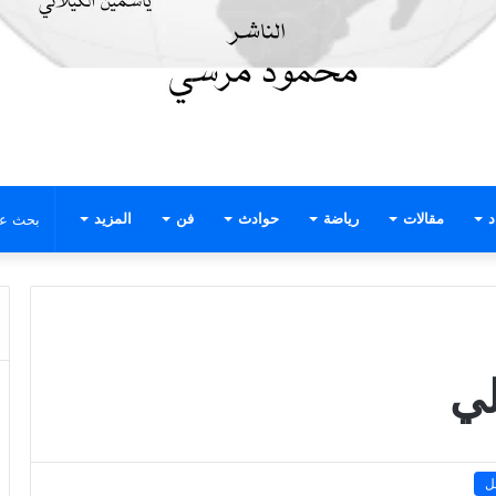
د
مقالات
رياضة
حوادث
فن
المزيد
لي
ل