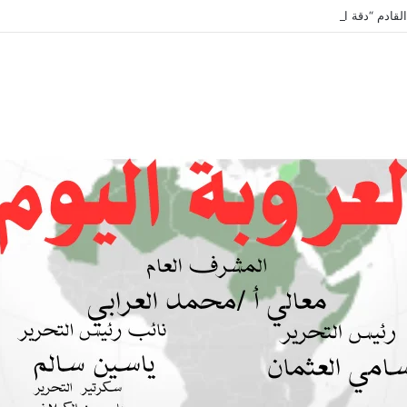
لقادم “دقة الساعة” وحلقة بعنوان *اتفاقية مكة للدفاع المشترك”