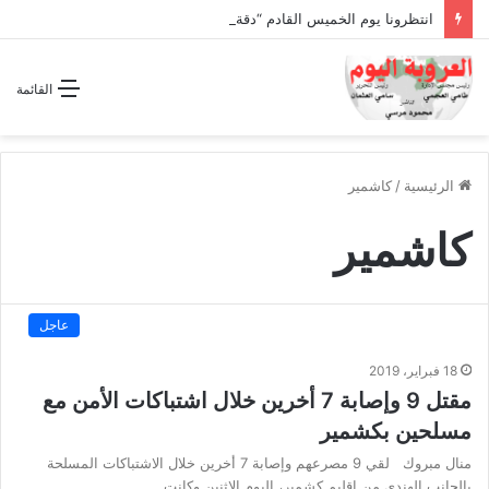
انتظرونا يوم الخميس القادم “دقة الساعة” وحلقة بعنوان *اتفاقية مكة للدفاع المشترك”
القائمة
الرئيسية
/
كاشمير
كاشمير
عاجل
18 فبراير، 2019
مقتل 9 وإصابة 7 أخرين خلال اشتباكات الأمن مع
مسلحين بكشمير
منال مبروك لقي 9 مصرعهم وإصابة 7 أخرين خلال الاشتباكات المسلحة
بالجانب الهندي من إقليم كشمير، اليوم الاثنين وكانت…