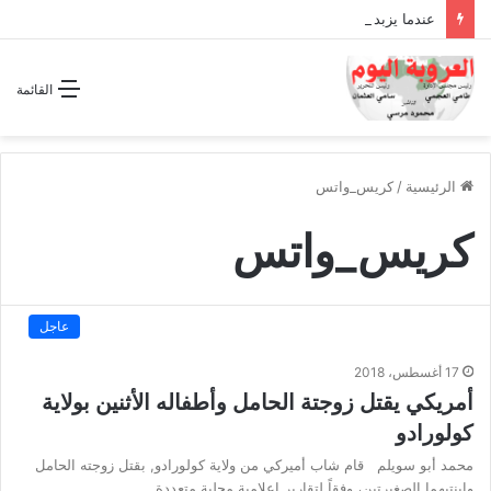
عندما يزبد ويرعد الفرس المجوس !!
القائمة
الرئيسية
/
كريس_واتس
كريس_واتس
عاجل
17 أغسطس، 2018
أمريكي يقتل زوجتة الحامل وأطفاله الأثنين بولاية
كولورادو
محمد أبو سويلم قام شاب أميركي من ولاية كولورادو, بقتل زوجته الحامل
وابنتيهما الصغيرتين، وفقاً لتقارير إعلامية محلية متعددة.…