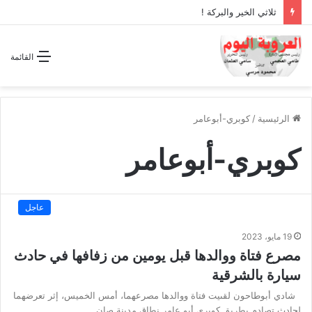
ثلاثي الخير والبركة !
القائمة
الرئيسية
/
كوبري-أبوعامر
كوبري-أبوعامر
عاجل
19 مايو، 2023
مصرع فتاة ووالدها قبل يومين من زفافها في حادث
سيارة بالشرقية
شادي أبوطاحون لقىيت فتاة ووالدها مصرعهما، أمس الخميس، إثر تعرضهما
لحادث تصادم بطريق كوبرى أبو عامر نطاق مدينة صان…