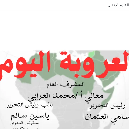
لقادم “دقة الساعة” وحلقة بعنوان *اتفاقية مكة للدفاع المشترك”