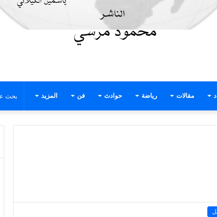
د
مقالات
رياضة
حوادث
فن
المزيد
ل