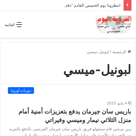
انتظرونا يوم الخميس القادم “دقة الساعة” وحلقة بعنوان *اتفاقية مكة للدفاع المشترك”
القائمة
الرئيسية
/
لبونيل-ميسي
لبونيل-ميسي
دوريات أوروبا
4 مايو، 2023
باريس سان جيرمان يدفع بتعزيزات أمنية أمام
منزل الثلاثي نيمار وميسي وفيراتي
زين مرسي قام مسئولو فريق باريس سان جيرمان الفرنسى بالدفع بالمزيد
من التعزيزات الأمنية على منازل الأرجنتيني ليونيل ميسي والبرازيلي…