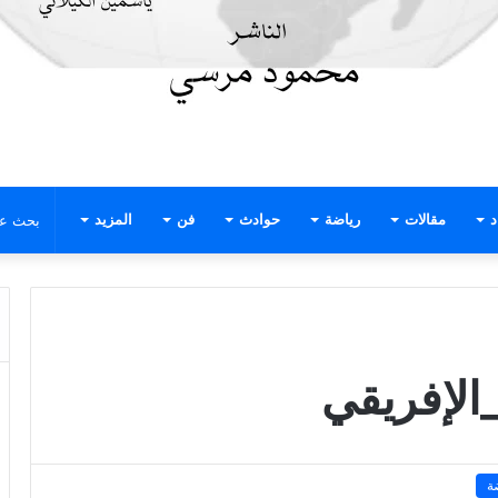
د
مقالات
رياضة
حوادث
فن
المزيد
_الإفريقي
ة