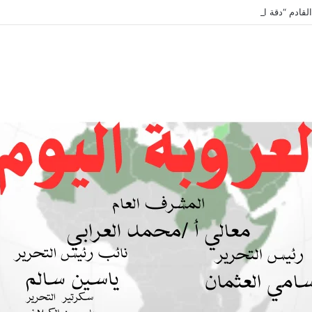
لقادم “دقة الساعة” وحلقة بعنوان *اتفاقية مكة للدفاع المشترك”