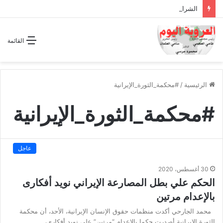
الشراكة الاستراتيجية بين السودان والسعودية… مشروع للمستقبل لا اتفاق للماضي
القائمة
الرئيسية
/
#محكمة_الثورة_الإيرانية
#محكمة_الثورة_الإيرانية
عاجل
30 أغسطس، 2020
الحكم علي بطل المصارعة الإيراني نويد أفكارى
بالإعدام مرتين
محمد الجارحي أكدت منظمات حقوق الإنسان الإيرانية، الأحد، أن محكمة
الثورة الإيرانية أصدرت حكما بالإعدام “مرتين” على نويد أفكاري،…