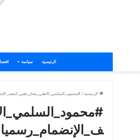
الرئيسية
سياسة
اقتصا
الرئيسية
/
#محمود_السلمي_الاهلي_يجتاز_طبي_كشف_الإن
#محمود_السلمي_ال
ف_الإنضمام_رسميا