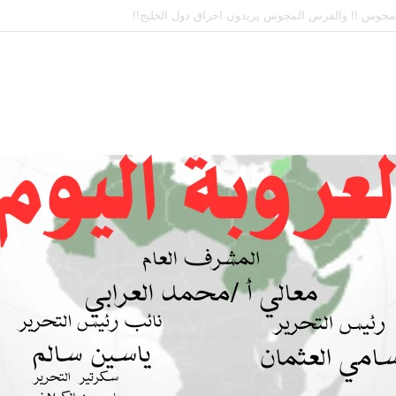
 بين السودان والسعودية… مشروع للمستقبل لا اتفاق للماضي