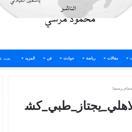
د
مقالات
رياضة
حوادث
فن
المزيد
ضمام_رسميا
اهلي_يجتاز_طبي_كش