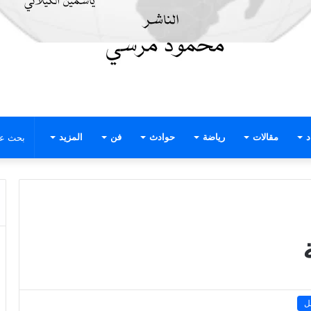
د
مقالات
رياضة
حوادث
فن
المزيد
ل