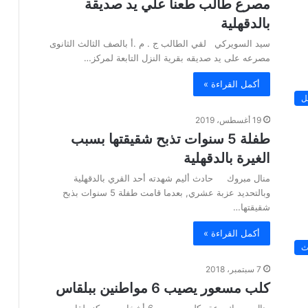
مصرع طالب طعنا علي يد صديقة
بالدقهلية
سيد السويركي لقي الطالب ج . م .أ بالصف الثالث الثانوى
مصرعه على يد صديقه بقرية النزل التابعة لمركز…
أكمل القراءة »
ل
19 أغسطس، 2019
طفلة 5 سنوات تذبح شقيقتها بسبب
الغيرة بالدقهلية
منال مبروك حادث أليم شهدته أحد القري بالدقهلية
وبالتحديد عزبة عشري, بعدما قامت طفلة 5 سنوات بذبح
شقيقتها…
أكمل القراءة »
ث
7 سبتمبر، 2018
كلب مسعور يصيب 6 مواطنين ببلقاس