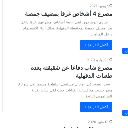
5 يونيو، 2021
مصرع 4 أشخاص غرقا بمصيف جمصة
شادي ابوطاحون لقى أربعة أشخاص مصرعهم غرقا داخل
بحر مصيف جمصة بمحافظة الدقهلية، وذلك أثناء الاستحمام
داخل المياه.…
أكمل القراءة »
ل
23 يوليو، 2020
مصرع شاب دفاعا عن شقيقته بعده
طعنات الدقهلية
سيد السويركي مازال مسلسل البلطجة مستمر في شوارع
مصر بسبب معاكسات الفتايات حيث لقي شاب بقرية
الستاموني التابعة…
أكمل القراءة »
ل
13 مايو، 2020