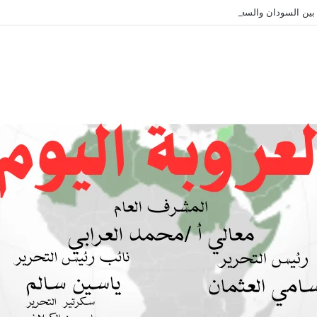
ة بين السودان والسعودية… مشروع للمستقبل لا اتفاق للماضي