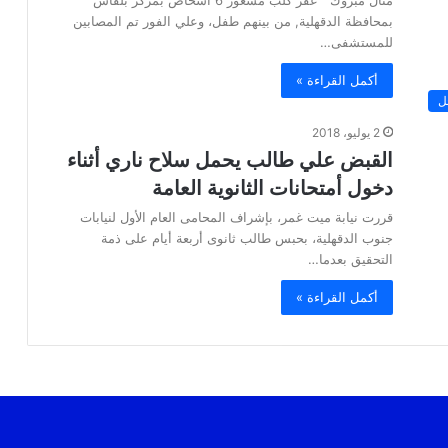
منال مبروك عقر كلب مسعور 6 أشخاص بمركز بلقاس
بمحافظة الدقهلية, من بينهم طفل، وعلي الفور تم المصابين
للمستشفى…
أكمل القراءة »
ل
2 يوليو، 2018
القبض علي طالب يحمل سلاح ناري أثناء
دخول أمتحانات الثانوية العامة
قررت نيابة ميت غمر، بإشراف المحامى العام الأول لنيابات
جنوب الدقهلية، بحبس طالب ثانوى أربعة أيام على ذمة
التحقيق بعدما…
أكمل القراءة »