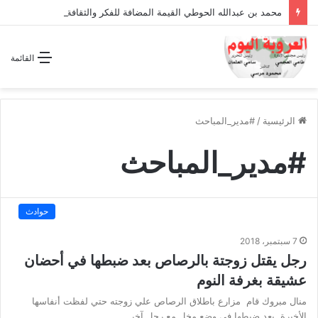
محمد بن عبدالله الحوطي القيمة المضافة للفكر والثقافة والتاريخ !
القائمة
الرئيسية
/
#مدير_المباحث
#مدير_المباحث
حوادث
7 سبتمبر، 2018
رجل يقتل زوجتة بالرصاص بعد ضبطها في أحضان
عشيقة بغرفة النوم
منال مبروك قام مزارع باطلاق الرصاص علي زوجته حتي لفظت أنفاسها
الأخيرة, بعد ضبطها فى وضع مخل مع رجل آخر…