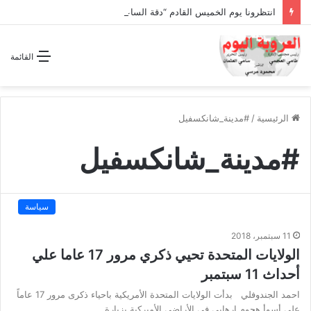
انتظرونا يوم الخميس القادم “دقة الساعة” وحلقة بعنوان *اتفاقية مكة للدفاع المشترك”
القائمة
الرئيسية
/
#مدينة_شانكسفيل
#مدينة_شانكسفيل
سياسة
11 سبتمبر، 2018
الولايات المتحدة تحيي ذكري مرور 17 عاما علي
أحداث 11 سبتمبر
احمد الجندوفلي بدأت الولايات المتحدة الأمريكية باحياء ذكرى مرور 17 عاماً
على أسوأ هجوم إرهابي في الأراضي الأميركية بزيارة…