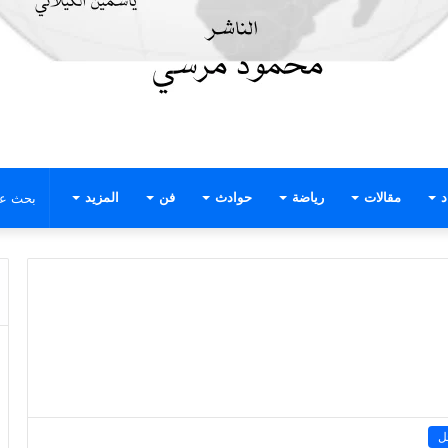
د
مقالات
رياضة
حوادث
فن
المزيد
ل