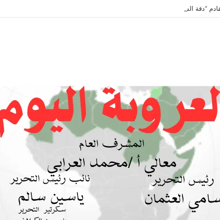
ادم “دقة الساعة” وحلقة بعنوان *اتفاقية مكة للدفاع المشترك”