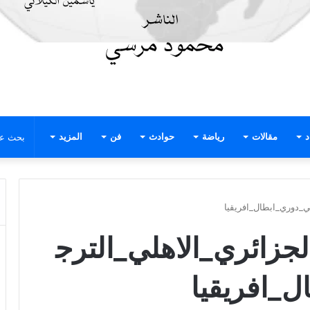
د
مقالات
رياضة
حوادث
فن
المزيد
ي_دوري_ابطال_افريقيا
جزائري_الاهلي_الترج
_افريقيا