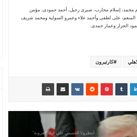
ام محمد، إسلام محارب، صبرى رحيل، أحمد حمودى، مؤمن
بد المنعم، على لطفى وأحمد علاء وعمرو السولية ومحمد شريف
مود الجزار وعمار حمدى.
العثمان يتقدم بالشكر والتقدير لكلا من
القنصل العام في الإسكندرية وسفير
المملكة لدي بيروت
عندما يحمي ربان السفينة الأشقاء والأصدقاء
كارتيرون
!
لينكدإن
بينتيريست
مشاركة عبر البريد
طباعة
الريال السعودي عندما يحمل ذاكرة وطن !
كرة القدم في السعودية مشروع عالمي
مستدام!
أنتظرونا الخميس علي قناة العروبة”