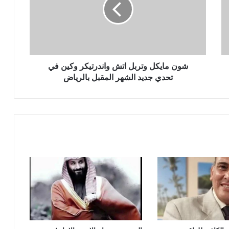
العثمان يتقدم بالشكر والتقدير لكلا من
القنصل العام في الإسكندرية وسفير
المملكة لدي بيروت
شون مايكل وتربل اتش واندرتيكر وكين في
عندما يحمي ربان السفينة الأشقاء والأصدقاء
تحدي جديد الشهر المقبل بالرياض
!
الريال السعودي عندما يحمل ذاكرة وطن !
كرة القدم في السعودية مشروع عالمي
مستدام!
أنتظرونا الخميس علي قناة العروبة”
السعودية تقود تحالف بحري دفاعي متعدد
الجنسيات لحماية الملاحة الدولية”