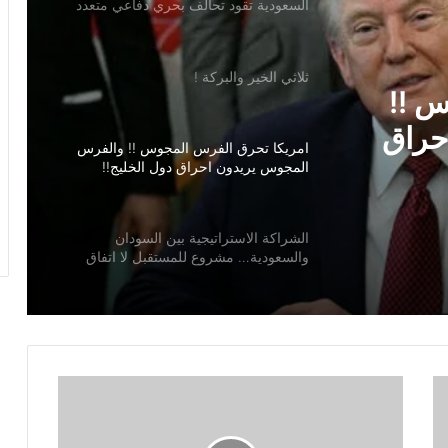
السعودية تقود تحالف بحري دفاعي متعدد
الجنسيات لحماية الملاحة الدولية”
ثلاثي الخير والبركة !
س !!
حراق
امريكا تحرق الفرس المجوس !! والفرس
المجوس يريدون احراق دول الخليج!!
الشراكة الاستراتيجية بين السودان
والسعودية… مشروع للمستقبل لا اتفاق
للماضي
عندما اعشق مصر !
محمد بن عبدالله الحوطي القيمة المضافة
للفكر والثقافة والتاريخ !