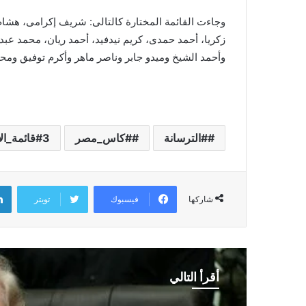
وجاءت القائمة المختارة كالتالى: شريف إكرامى، هش
زكريا، أحمد حمدى، كريم نيدفيد، أحمد ريان، محمد ع
وأحمد الشيخ وميدو جابر وناصر ماهر وأكرم توفيق ومح
#الترسانة
#كاس_مصر
3قائمة_الاهلي
فيسبوك
تويتر
شاركها
أقرأ التالي