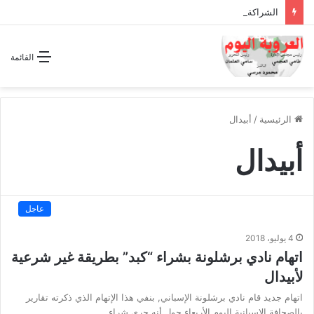
الشراكة الاستراتيجية بين السودان والسعودية… مشروع للمستقبل لا اتفاق للماضي
القائمة
الرئيسية
/
أبيدال
أبيدال
عاجل
4 يوليو، 2018
اتهام نادي برشلونة بشراء “كبد” بطريقة غير شرعية
لأبيدال
اتهام جديد قام نادي برشلونة الإسباني, بنفي هذا الإتهام الذي ذكرته تقارير
بالصحافة الإسبانية اليوم الأربعاء حول أنه جرى شراء…