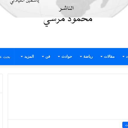
د
مقالات
رياضة
حوادث
فن
المزيد
ث