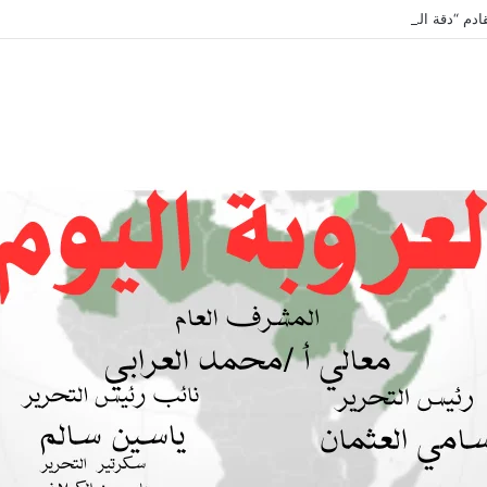
ادم “دقة الساعة” وحلقة بعنوان *اتفاقية مكة للدفاع المشترك”