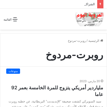
الشراكة الاستراتيجية بين السودان والسعودية… مشروع للمستقبل لا اتفاق للماضي
القائمة
الرئيسية
/
روبرت-مردوخ
روبرت-مردوخ
منوعات
20 مارس، 2023
ملياردير أمريكي يتزوج للمرة الخامسة بعمر 92
عاما
سيد السويركي كشفت صحيفة “الإندبندنت” البريطانية، عن خطبه روبرت
مردوخ قطب الإعلام الأمريكي، ورئيس شركة “نيوز كورب”، على صديقته…