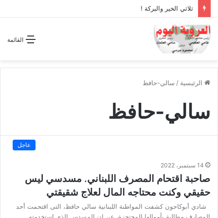
ثلاثي الخير والبركة !
القائمة
الرئيسية
/
سالي-حافظ
سالي-حافظ
عاجل
14 سبتمبر، 2022
صاحبة اقتحام المصرف اللبناني. مسدسي ليس
حقيقي وكنت محتاجه المال لعلاج شقيقتي
شادي أبوكاحون كشفت المواطنة اللبنانية سالي حافظ، التى اقتحمت أحد
المصارف مطالبة بأموالها المحتجزة، عن إن المسدس الذي استخدمته…