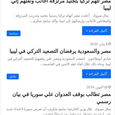
مصر تتهم تركيا بتجنيد مرتزقة أجانب ونقلهم إلي
ليبيا
منال مبروك أعلنت مصر أتهام تركيا رسميا بتجنيد وتدريب المرتزقة
والمقاتلين الأجانب وإرسالهم إلى ليبيا. وأكد سامح شكري…
أكمل القراءة »
سياسة
6 يناير، 2020
مصر والسعودية يرفضان التصعيد التركي في ليبيا
شادي أبوطاحون اتفقت السعودية ومصر علي رفضهما للتصعيد التركي في
ليبيا. وجاء ذلك خلال لقاء عقد الاثنين في العاصمة…
أكمل القراءة »
عاجل
26 أكتوبر، 2019
مصر تطالب بوقف العدوان علي سوريا في بيان
رسمي
منال مبروك قال وزير الخارجية سامح شكرى، أن تعرض سوريا لاعتداء جديد
على أراضيها، واحتلال لشمالها، يعد انتهاكاً للقانون…