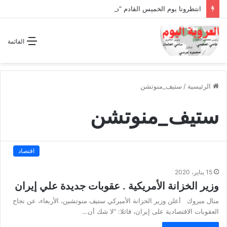
انتظرونا يوم الخميس القادم “دقة الساعة” وحلقة بعنوان *اتفاقية مكة للدفاع المشترك”
القائمة
الرئيسية
/
ستيف_منوتشن
ستيف_منوتشن
اقتصاد
15 يناير، 2020
وزير الخزانة الأمريكية . عقوبات جديدة علي إيران
منال مبروك أعلن وزير الخزانة الأميركي ستيف منوتشين، الأربعاء، عن نجاح
العقوبات الاقتصادية على إيران، قائلا: “لا شك أن…