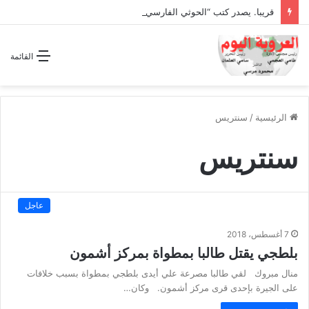
قريبا. يصدر كتب “الحوثي الفارسي المجوسي يغتال اليمن “
القائمة
الرئيسية
/
سنتريس
سنتريس
عاجل
7 أغسطس، 2018
بلطجي يقتل طالبا بمطواة بمركز أشمون
منال مبروك لقي طالبا مصرعة علي أيدى بلطجي بمطواة بسبب خلافات
على الجيرة بإحدى قرى مركز أشمون. وكان…