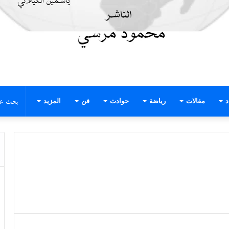
د
مقالات
رياضة
حوادث
فن
المزيد