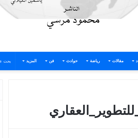
د
مقالات
رياضة
حوادث
فن
المزيد
لتطوير_العقاري