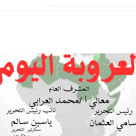
 بين السودان والسعودية… مشروع للمستقبل لا اتفاق للماضي