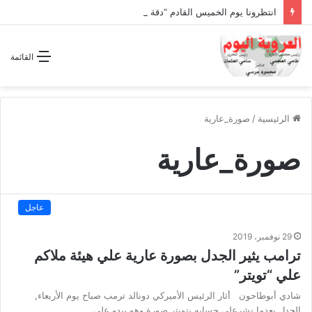
انتظرونا يوم الخميس القادم “دقة الساعة” وحلقة بعنوان *اتفاقية مكة للدفاع المشترك”
القائمة
الرئيسية
/
صورة_عارية
صورة_عارية
عاجل
29 نوفمبر، 2019
ترامب يثير الجدل بصورة عارية علي هيئة ملاكم
علي “تويتر”
شادي أبوطاحون أثار الرئيس الأميركي دونالد ترمب صباح يوم الأربعاء,
الجدل بعدما نشرعلى حسابه بتويتر صورة وهو يبدو على…