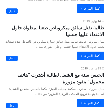
أكمل القراءة »
عاجل
14 يوليو، 2019
طالبة تقتل سائق ميكروباص طعنا بمطواة حاول
الاعتداء عليها جنسيا
منال مبروك قامت طالبة بقتل سائق سيارة ميكروباص بالعياط، بعدة طعنات
بعدما حاول الاعتداء عليها جنسيا، وعلي الفور قامت…
أكمل القراءة »
عاجل
25 مارس، 2019
الحبس سنة مع الشغل لطالبة أشترت “هاتف
محمول” بنفود مزورة
منال مبروك صدرت محكمة جنايات الجيزة حكما بالحبس سنة مع الشغل؛
لطالبة بتهمة ترويج العملات الورقية المزورة من فئة…
أكمل القراءة »
عاجل