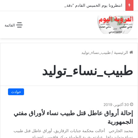
انتظرونا يوم الخميس القادم “دقة الساعة” وحلقة بعنوان *اتفاقية مكة للدفاع المشترك”
القائمة
الرئيسية
/
طبيب_نساء_توليد
طبيب_نساء_توليد
حوادث
30 أكتوبر، 2019
إحالة أرواق عاطل قتل طبيب نساء لأوراق مفتي
الجمهورية
محمد الجارحي أحالت محكمة جنايات الزقازيق، أوراق عاطل قتل طبيب
نساء وتوليد داخل عيادته بقرية الطويلة مركز فاقوس، لفضيلة…