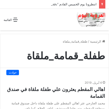
انتظرونا يوم الخميس القادم “دقة الساعة” وحلقة بعنوان *اتفاقية مكة للدفاع المشترك”
القائمة
الرئيسية
/
طفلة_قمامة_ملقاة
طفلة_قمامة_ملقاة
حوادث
4 أبريل، 2019
اهالي المقطم يعثرون علي طفلة ملقاة في صندق
القمامة
محمد الجارحي عثر اهالي المقطم على طفلة ملقاة داخل صندوق قمامة
بمنطقة المقطم، وتم نقلها للمستشفى لتلقى العلاج. كما تلقي…