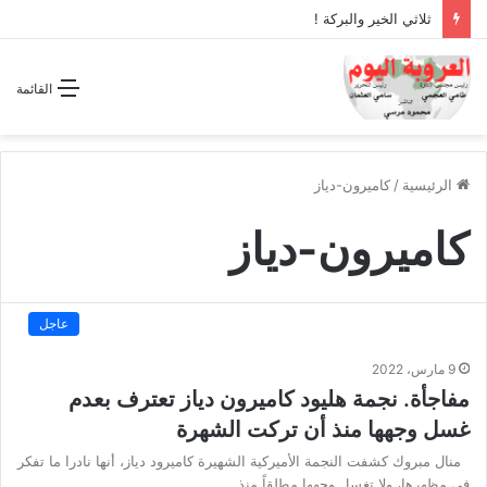
ثلاثي الخير والبركة !
القائمة
الرئيسية
/
كاميرون-دياز
كاميرون-دياز
عاجل
9 مارس، 2022
مفاجأة. نجمة هليود كاميرون دياز تعترف بعدم
غسل وجهها منذ أن تركت الشهرة
منال مبروك كشفت النجمة الأميركية الشهيرة كاميرود دياز، أنها نادرا ما تفكر
في مظهرها، ولا تغسل وجهها مطلقاً منذ…