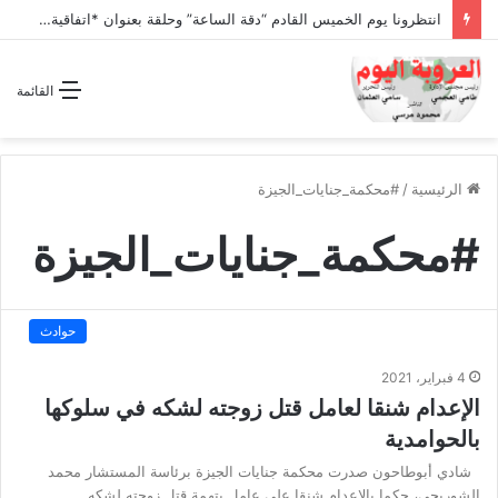
انتظرونا يوم الخميس القادم “دقة الساعة” وحلقة بعنوان *اتفاقية مكة للدفاع المشترك”
القائمة
الرئيسية
/
#محكمة_جنايات_الجيزة
#محكمة_جنايات_الجيزة
حوادث
4 فبراير، 2021
الإعدام شنقا لعامل قتل زوجته لشكه في سلوكها
بالحوامدية
شادي أبوطاحون صدرت محكمة جنايات الجيزة برئاسة المستشار محمد
الشوربجى، حكما بالإعدام شنقا علي عامل بتهمة قتل زوجته لشكه…