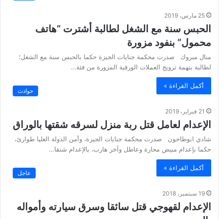
25 مارس، 2019
الحبس سنة مع الشغل لطالبة أشترت “هاتف
محمول” بنفود مزورة
منال مبروك صدرت محكمة جنايات الجيزة حكما بالحبس سنة مع الشغل؛
لطالبة بتهمة ترويج العملات الورقية المزورة من فئة…
أكمل القراءة »
حوادث
21 فبراير، 2019
الإعدام لعامل قتل ربة منزل لسرقه شقتها بالوراق
شادي ابوطاحون صدرت محكمة جنايات الجيزة، وأمن الدولة العليا طوارئ،
حكما بإعدام مبيض محارة وعاطل وآخر هارب، بالإعدام شنقا…
أكمل القراءة »
عاجل
19 سبتمبر، 2018
الإعدام لقهوجي قتل سائقا وسرق سيارته وأمواله