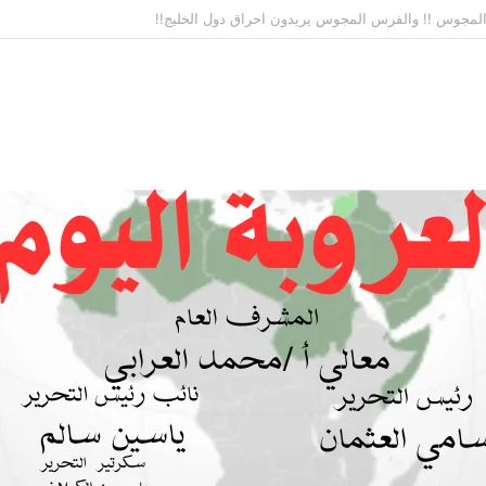
ة بين السودان والسعودية… مشروع للمستقبل لا اتفاق للماضي