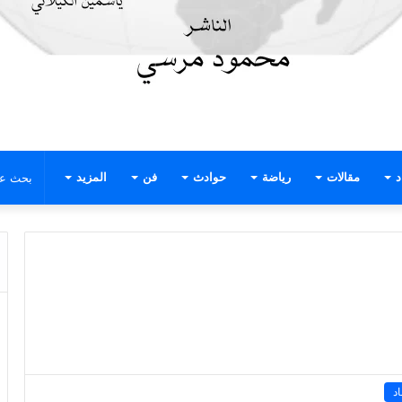
د
مقالات
رياضة
حوادث
فن
المزيد
د