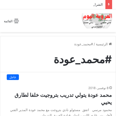
الشراكة الاستراتيجية بين السودان والسعودية… مشروع للمستقبل لا اتفاق للماضي
القائمة
الرئيسية
/
#محمد_عودة
#محمد_عودة
عاجل
8 نوفمبر، 2018
محمد عودة يتولي تدريب بتروجيت خلفا لطارق
يحيي
محمود مرسي اتفق مسئولو نادي بتروجت مع محمد عودة المدير الفني
لأهلي بني غازي الليبي، لتولي قيادة الفريق البترولى…