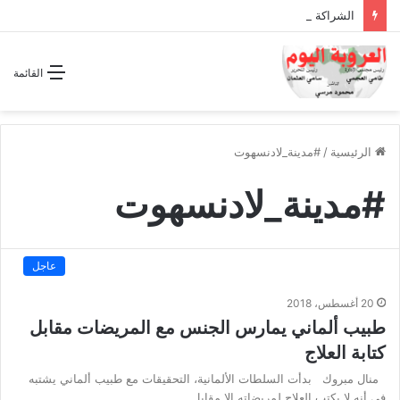
الشراكة الاستراتيجية بين السودان والسعودية… مشروع للمستقبل لا اتفاق للماضي
القائمة
الرئيسية
/
#مدينة_لادنسهوت
#مدينة_لادنسهوت
عاجل
20 أغسطس، 2018
طبيب ألماني يمارس الجنس مع المريضات مقابل
كتابة العلاج
منال مبروك بدأت السلطات الألمانية، التحقيقات مع طبيب ألماني يشتبه
فى أنه لا يكتب العلاج لمريضاته إلا مقابل…