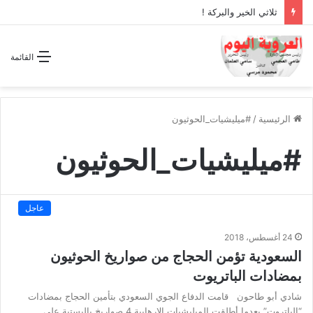
ثلاثي الخير والبركة !
القائمة
الرئيسية
/
#ميليشيات_الحوثيون
#ميليشيات_الحوثيون
عاجل
24 أغسطس، 2018
السعودية تؤمن الحجاج من صواريخ الحوثيون
بمضادات الباتريوت
شادي أبو طاحون قامت الدفاع الجوي السعودي بتأمين الحجاج بمضادات
“الباتروت” بعدما أطلقت الميليشيات الإرهابية 4 صواريخ باليستية على…